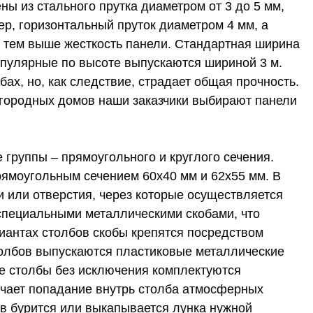
ы из стального прутка диаметром от 3 до 5 мм,
р, горизонтальный пруток диаметром 4 мм, а
, тем выше жесткость панели. Стандартная ширина
опулярные по высоте выпускаются шириной 3 м.
ах, но, как следствие, страдает общая прочность.
загородных домов наши заказчики выбирают панели
группы – прямоугольного и круглого сечения.
ямоугольным сечением 60х40 мм и 62х55 мм. В
и или отверстия, через которые осуществляется
 специальными металлическими скобами, что
иантах столбов скобы крепятся посредством
толбов выпускаются пластиковые металлические
е столбы без исключения комплектуются
ючает попадание внутрь столба атмосферных
ов бурится или выкапывается лунка нужной