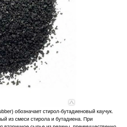
ubber) обозначает стирол-бутадиеновый каучук.
ый из смеси стирола и бутадиена. При
я вторичное сырье из резины, преимущественно