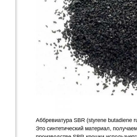
ка
Аббревиатура SBR (styrene butadiene r
Это синтетический материал, получаем
производстве SBR-крошки используетс