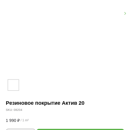
Резиновое покрытие Актив 20
SKU:
08204
1 990
₽
/
1 m²