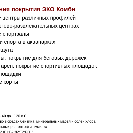
ния покрытия ЭКО Комби
 центры различных профилей
ргово-развлекательных центрах
 спортзалы
и спорта в аквапарках
каута
ты: покрытие для беговых дорожек
 арен, покрытие спортивных площадок
площадки
е корты
–40 до +120 о С
иво в средах бензина, минеральных масел и солей хлора
ьных реагентов) и аммиака
2 (Г1;В2;Д2;Т2;РП1)