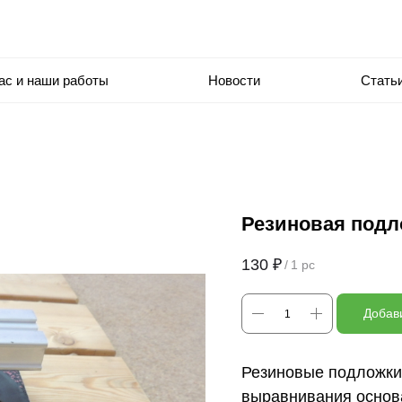
ас и наши работы
Новости
Стать
Резиновая подл
130
₽
/
1 pc
Добави
Резиновые подложки
выравнивания основа