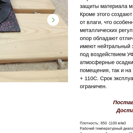
защиты материала мя
Кроме этого создаю
от влаги, что особен
металлических регу
опор обладают отл
имеют нейтральный 
под воздействием У
атмосферные осадки.
помещения, так и на
+ 110С. Срок эксплу
ограничен.
Постав
Доста
Плотность:: 850 -1100 кг/м3
Рабочий температурный диапаз