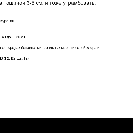
а тошиной 3-5 см. и тоже утрамбовать.
лиуретан
–40 до +120 о С
иво в средах бензина, минеральных масел и солей хлора и
 (Г2; В2; Д2; Т2)