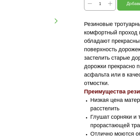
Добави
Резиновые тротуарн
комфортный проход п
обладают прекрасны
поверхность дорожек
застелить старые до
дорожки прекрасно п
асфальта или в каче
отмостки.
Преимущества рези
Низкая цена матер
расстелить
Глушат сорняки и 
прорастающей трав
Отлично моются о