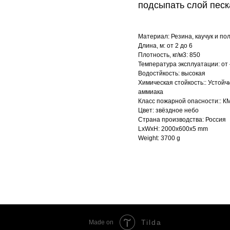
подсыпать слой песк
Материал: Резина, каучук и по
Длина, м: от 2 до 6
Плотность, кг/м3: 850
Температура эксплуатации: от 
Водостйкость: высокая
Химическая стойкость:: Устойч
аммиака
Класс пожарной опасности:: КМ3
Цвет: звёздное небо
Страна производства: Россия
LxWxH: 2000x600x5 mm
Weight: 3700 g
Tilda
Made on