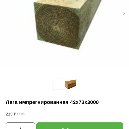
Лага импрегнированная 42х73х3000
219
₽
/
1 lm