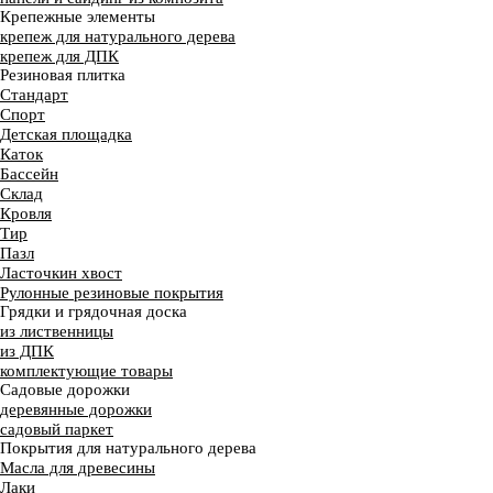
Крепежные элементы
крепеж для натурального дерева
крепеж для ДПК
Резиновая плитка
Стандарт
Спорт
Детская площадка
Каток
Бассейн
Склад
Кровля
Тир
Пазл
Ласточкин хвост
Рулонные резиновые покрытия
Грядки и грядочная доска
из лиственницы
из ДПК
комплектующие товары
Садовые дорожки
деревянные дорожки
садовый паркет
Покрытия для натурального дерева
Масла для древесины
Лаки