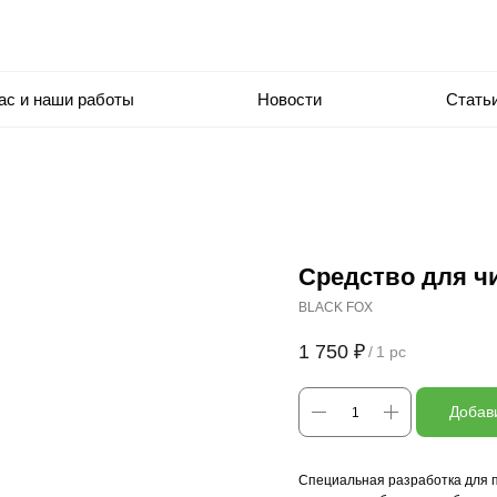
ас и наши работы
Новости
Стать
Средство для ч
BLACK FOX
1 750
₽
/
1 pc
Добави
Специальная разработка для п