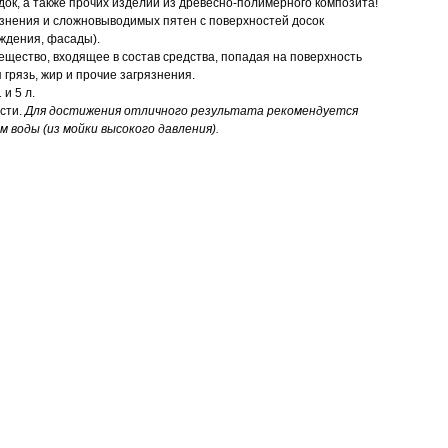
ядок, а также прочих изделий из древесно-полимерного композита!
язнения и сложновыводимых пятен с поверхностей досок
ждения, фасады).
вещество, входящее в состав средства, попадая на поверхность
грязь, жир и прочие загрязнения.
 и 5 л.
ости.
Для достижения отличного результата рекомендуется
 воды (из мойки высокого давления).