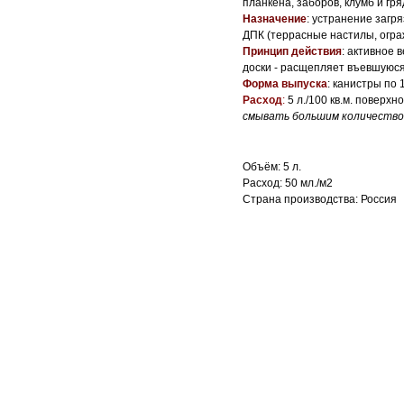
планкена, заборов, клумб и гр
Назначение
: устранение загр
ДПК (террасные настилы, огра
Принцип действия
: активное 
доски - расщепляет въевшуюся 
Форма выпуска
: канистры по 1
Расход
:
5 л./100 кв.м. поверхн
смывать большим количеством
Объём: 5 л.
Расход: 50 мл./м2
Страна производства: Россия