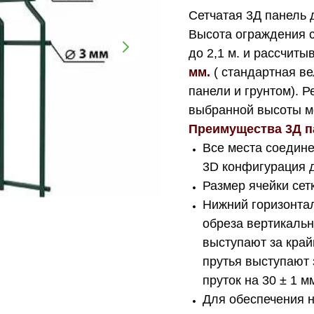
Сетчатая 3Д панель 
Высота ограждения с
до 2,1 м. и рассчиты
мм.
( стандартная в
панели и грунтом). 
выбранной высоты м
Преимущества 3Д п
Все места соедине
3D конфигурация д
Размер ячейки сет
Нижний горизонта
обреза вертикальн
выступают за край
прутья выступают 
пруток на 30 ± 1 м
Для обеспечения 