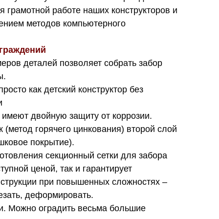
я грамотной работе наших конструкторов и
нением методов компьютерного
граждений
еров деталей позволяет собрать забор
ы.
просто как детский конструктор без
и
 имеют двойную защиту от коррозии.
к (метод горячего цинкования) второй слой
шковое покрытие).
отовления секционный сетки для забора
тупной ценой, так и гарантирует
нструкции при повышенных сложностях –
езать, деформировать.
и. Можно оградить весьма большие