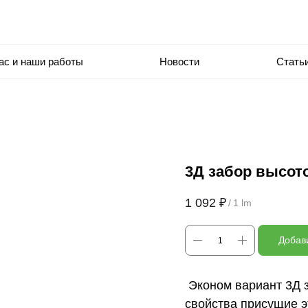
ас и наши работы
Новости
Стать
3Д забор высото
1 092
₽
/
1 lm
Добави
Эконом вариант 3Д з
свойства присущие э